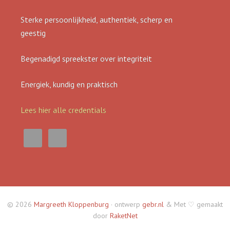
Sterke persoonlijkheid, authentiek, scherp en
geestig
Begenadigd spreekster over integriteit
Energiek, kundig en praktisch
Lees hier alle credentials
© 2026
Margreeth Kloppenburg
· ontwerp
gebr.nl
& Met ♡ gemaakt
door
RaketNet